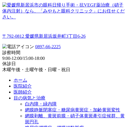
〒792-0812 愛媛県新居浜坂井町3丁目6-26
0897-66-2225
診察時間
9:00-12:00/15:00-18:00
休診日
木曜午後・土曜午後・日曜・祝日
ホーム
医院紹介
医師紹介
目の病気と治療
白内障・緑内障
網膜静脈閉塞症・糖尿病黄斑症・加齢黄斑変性
網膜剥離、黄斑前膜・硝子体黄斑牽引症候群、黄
斑円孔