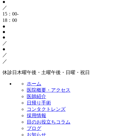
●
／
15：00-
18：00
●
●
●
／
●
／
／
休診日
木曜午後・土曜午後・日曜・祝日
ホーム
医院概要・アクセス
医師紹介
日帰り手術
コンタクトレンズ
採用情報
目のお役立ちコラム
ブログ
お知らせ