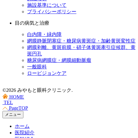
施設基準について
プライバシーポリシー
目の病気と治療
白内障・緑内障
網膜静脈閉塞症・糖尿病黄斑症・加齢黄斑変性症
網膜剥離、黄斑前膜・硝子体黄斑牽引症候群、黄
斑円孔
糖尿病網膜症・網膜細動脈瘤
一般眼科
ロービジョンケア
©2026 みやもと眼科クリニック.
HOME
TEL
PageTOP
メニュー
ホーム
医院紹介