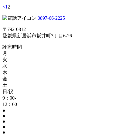
<
1
2
0897-66-2225
〒792-0812
愛媛県新居浜市坂井町3丁目6-26
診療時間
月
火
水
木
金
土
日/祝
9：00-
12：00
●
●
●
●
●