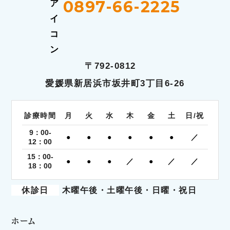
0897-66-2225
〒792-0812
愛媛県新居浜市坂井町3丁目6-26
診療時間
月
火
水
木
金
土
日/祝
9：00-
●
●
●
●
●
●
／
12：00
15：00-
●
●
●
／
●
／
／
18：00
休診日
木曜午後・土曜午後・日曜・祝日
ホーム